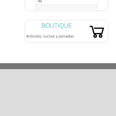
31
BOUTIQUE
Artículos, cursos y jornadas
983 361 173
609 84 77 05
coaatva@coaatva.es