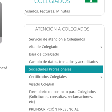
COLEGIADOS
Visados. Facturas. Minutas
ATENCIÓN A COLEGIADOS
Servicio de atención a Colegiados
Alta de Colegiado
Baja de Colegiado
Solicitud de alta de Colegiado
Cambio de datos, traslados y acreditados
eberá
Sociedades Profesionales
Certificados Colegiales
Visado Colegial
Solicitar certificado de colegiación
Formulario de contacto para Colegiados
(Solicitudes, consultas, reclamaciones,
etc)
PREINSCRIPCIÓN PRESENCIAL