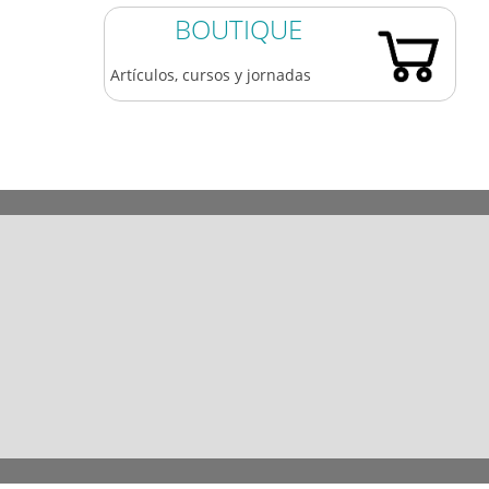
BOUTIQUE
Artículos, cursos y jornadas
983 361 173
609 84 77 05
coaatva@coaatva.es