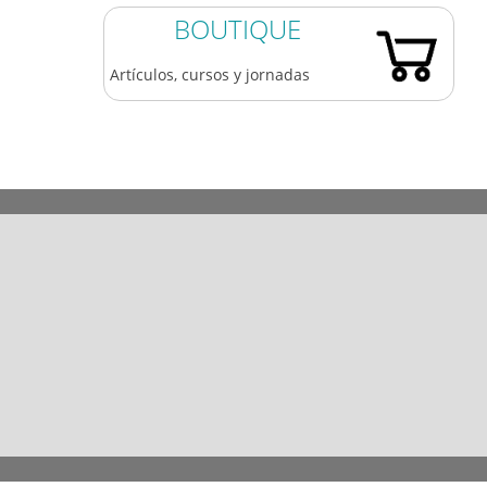
BOUTIQUE
Artículos, cursos y jornadas
983 361 173
609 84 77 05
coaatva@coaatva.es