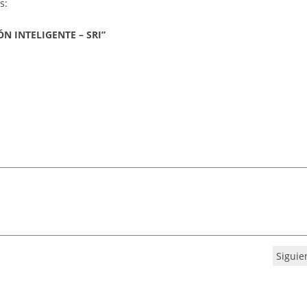
s:
 INTELIGENTE – SRI”
Siguie